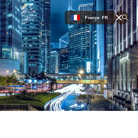
France
FR