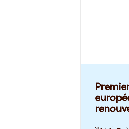
Premie
europée
renouve
Statkraft est l