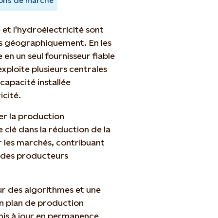
ons de marché
e et l'hydroélectricité sont
s géographiquement. En les
en un seul fournisseur fiable
xploite plusieurs centrales
capacité installée
icité.
er la production
e clé dans la réduction de la
sur les marchés, contribuant
s des producteurs
sur des algorithmes et une
un plan de production
 mis à jour en permanence