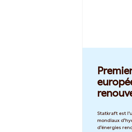
Premie
europée
renouve
Statkraft est l
mondiaux d'hyd
d'énergies ren