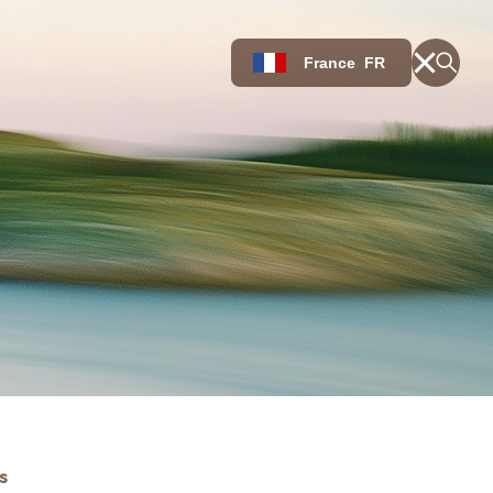
France
FR
s