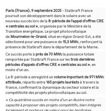
Paris (France), 9 septembre 2025
- Statkraft France
poursuit son développement dans le solaire avec un
nouveau succès lors de la
8
ᵉ
période de l’appel d’offres CRE
« centrales au sol »
, organisée par le Ministère de la
Transition énergétique. Le projet photovoltaïque
de
Mourmelon-le-Grand
, situé en région Grand-Est, a été
sélectionné pour une puissance de
15,5 MWc
, renforçant la
présence de Statkraft dans le département de la Marne.
Ce succès porte à
près de 70 MWc
la puissance totale
remportée par Statkraft France sur les
trois dernières
périodes d’appels d’offres CRE « centrales au sol »
, en
moins d’un an.
La 8
ᵉ
période a enregistré un
volume important de 971 MWc
attribués
, répartis entre
165 projets lauréats
à travers la
France, confirmant la dynamique du secteur solaire et la
compétitivité des projets photovoltaïques au sol.
« Ce quatrième succès en moins d’un an illustre notre
capacité à proposer des projets compétitifs, bien intégrés
localement et porteurs de valeur pour les territoires.