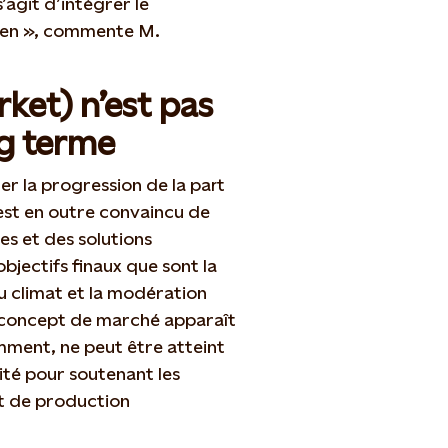
’agit d’intégrer le
éen », commente M.
et) n’est pas
ng terme
 la progression de la part
 est en outre convaincu de
es et des solutions
bjectifs finaux que sont la
u climat et la modération
u concept de marché apparaît
mment, ne peut être atteint
té pour soutenant les
it de production