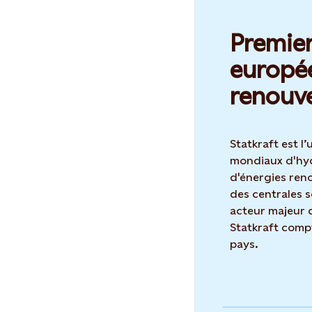
Premie
europée
renouve
Statkraft est l
mondiaux d'hyd
d'énergies ren
des centrales s
acteur majeur 
Statkraft comp
pays.