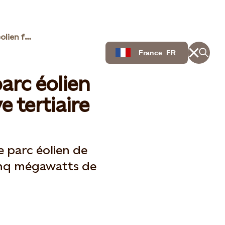
Une première: un parc éolien fournit de la réserve tertiaire
France
FR
arc éolien
e tertiaire
e parc éolien de
cinq mégawatts de